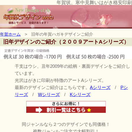
年賀状、寒中見舞いはがき格安印刷
年賀ホーム
> 旧年の年賀ハガキデザインご紹介
旧年デザインのご紹介（２００９アートAシリーズ）
干支はウシ、丑年2009年の絵柄・裏面デザインをご紹介し
ています。
光沢はがきに印刷が特徴のアートAシリーズ。
最新のデザインご紹介はこちらです。
Aシリーズ
/
Pシ
リーズ
/
Wシリーズ
/
Kシリーズ
同ジャンルなら２つのデザインでも同価格！
複数ジャンルご注文で大幅割引！